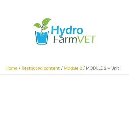
Skip
to
content
Home
Restricted content
Module 2
MODULE 2 – Unit 1