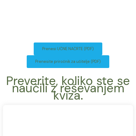
Prenesi UČNE NAČRTE (PDF)
Prenesite priročnik za učitelje (PDF)
Preverite, koliko ste se
naučili z reševanjem
kviza.